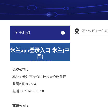
您的位置：
米兰a
关于我们
米兰app登录入口-米兰(中
国)
CONTACT US
长沙公司：
地址：长沙市天心区长沙天心软件产
业园B座803-804
电话：0731-81671998
苏州公司：