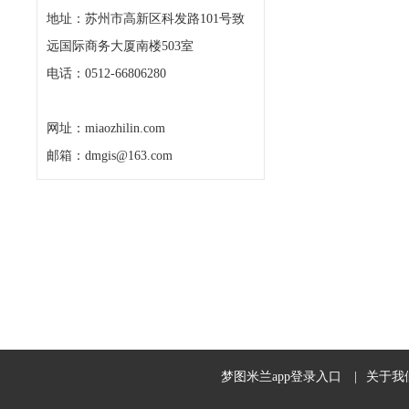
地址：苏州市高新区科发路101号致
远国际商务大厦南楼503室
电话：0512-66806280
网址：miaozhilin.com
邮箱：dmgis@163.com
梦图米兰app登录入口
|
关于我