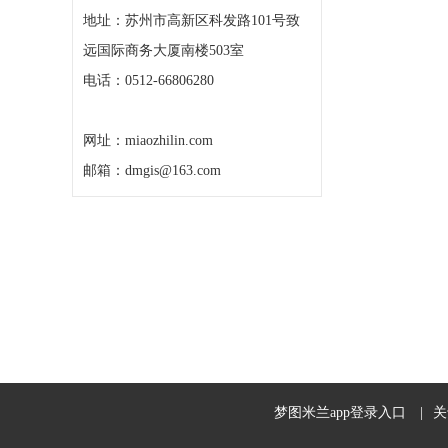
地址：苏州市高新区科发路101号致
远国际商务大厦南楼503室
电话：0512-66806280
网址：miaozhilin.com
邮箱：dmgis@163.com
梦图米兰app登录入口
|
关