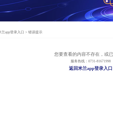
米兰app登录入口
> 错误提示
您要查看的内容不存在，或
服务热线：0731-81671998
返回米兰app登录入口