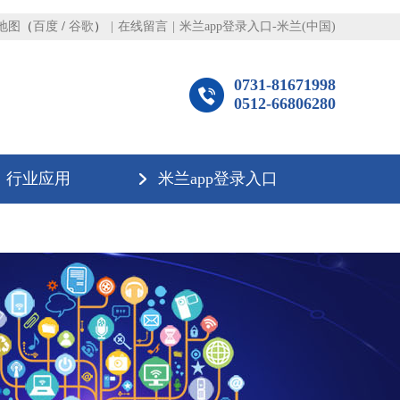
地图
（
百度
/
谷歌
）
|
在线留言
|
米兰app登录入口-米兰(中国)
0731-81671998
0512-66806280
行业应用
米兰app登录入口