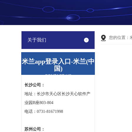
您的位置：
关于我们
米兰app登录入口-米兰(中
国)
CONTACT US
长沙公司：
地址：长沙市天心区长沙天心软件产
业园B座803-804
电话：0731-81671998
苏州公司：