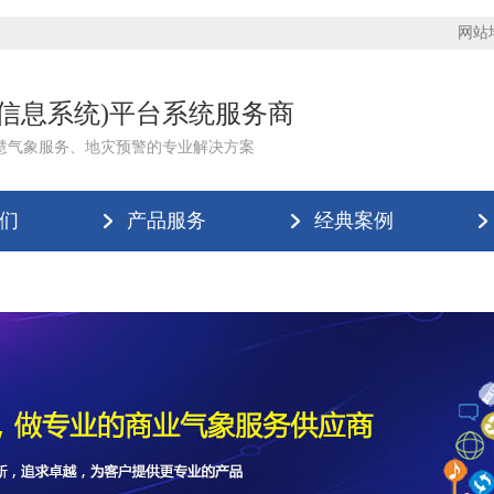
网站
理信息系统)平台系统服务商
慧气象服务、地灾预警的专业解决方案
们
产品服务
经典案例