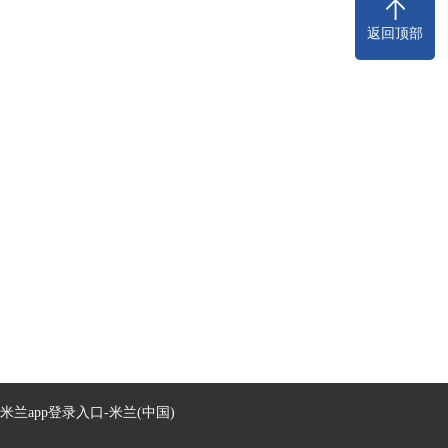
返回顶部
米兰app登录入口-米兰(中国)