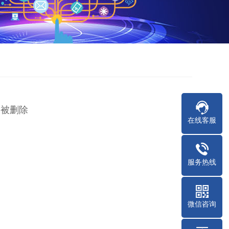
已被删除
在线客服
服务热线
微信咨询