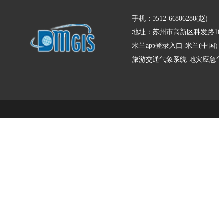
手机：0512-66806280(赵)
地址：苏州市高新区科发路10
米兰app登录入口-米兰(中
旅游交通气象系统
地灾应急