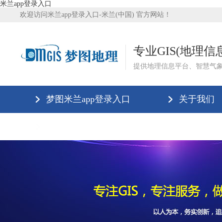
米兰app登录入口
欢迎访问米兰app登录入口-米兰(中国) 官方网站！
专业GIS(地理
提供地理信息平台、智慧气
梦图米兰app登录入口
关于我们
米兰app登录入口-米兰(中国)