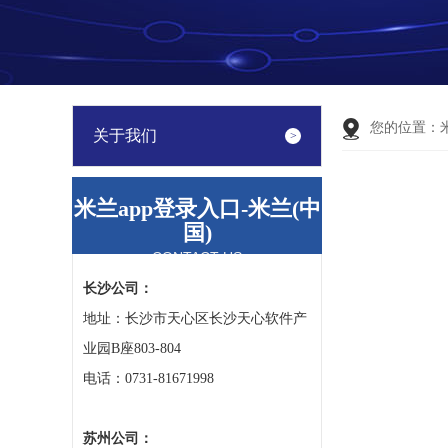
您的位置：
关于我们
米兰app登录入口-米兰(中
国)
CONTACT US
长沙公司：
地址：长沙市天心区长沙天心软件产
业园B座803-804
电话：0731-81671998
苏州公司：