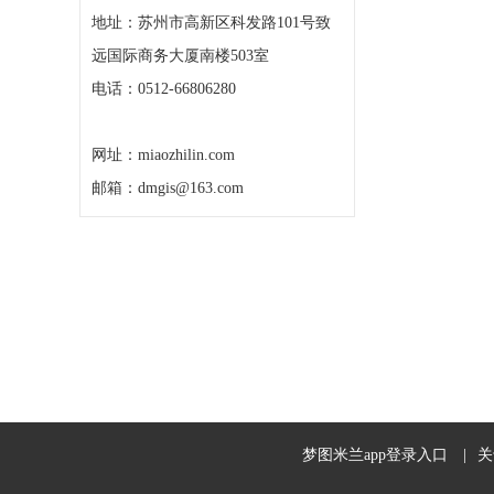
地址：苏州市高新区科发路101号致
远国际商务大厦南楼503室
电话：0512-66806280
网址：miaozhilin.com
邮箱：dmgis@163.com
梦图米兰app登录入口
|
关