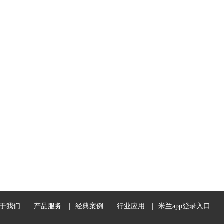
于我们
|
产品服务
|
经典案例
|
行业应用
|
米兰app登录入口
|