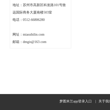
地址：苏州市高新区科发路101号致
远国际商务大厦南楼503室
电话：0512-66806280
网址：miaozhilin.com
邮箱：dmgis@163.com
梦图米兰app登录入口
|
关于我