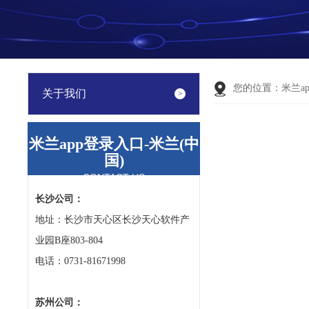
您的位置：
米兰a
关于我们
米兰app登录入口-米兰(中
国)
CONTACT US
长沙公司：
地址：长沙市天心区长沙天心软件产
业园B座803-804
电话：0731-81671998
苏州公司：