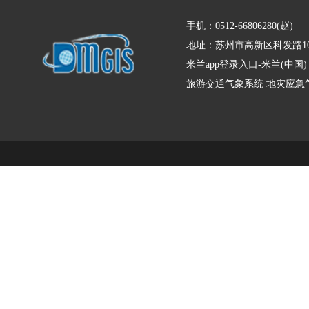
手机：0512-66806280(赵)
地址：苏州市高新区科发路10
米兰app登录入口-米兰(中
旅游交通气象系统
地灾应急