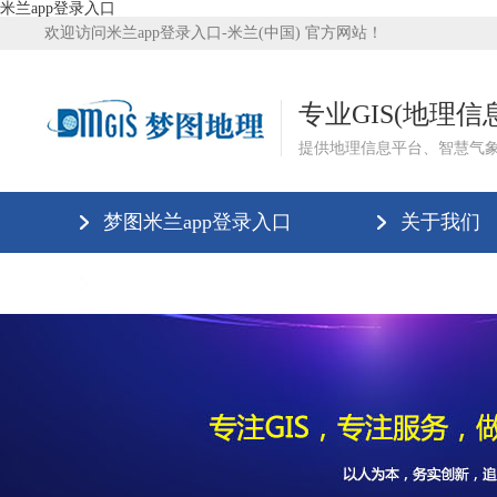
米兰app登录入口
欢迎访问米兰app登录入口-米兰(中国) 官方网站！
专业GIS(地理
提供地理信息平台、智慧气
梦图米兰app登录入口
关于我们
米兰app登录入口-米兰(中国)