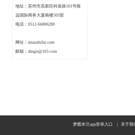
地址：苏州市高新区科发路101号致
远国际商务大厦南楼503室
电话：0512-66806280
网址：miaozhilin.com
邮箱：dmgis@163.com
梦图米兰app登录入口
|
关于我